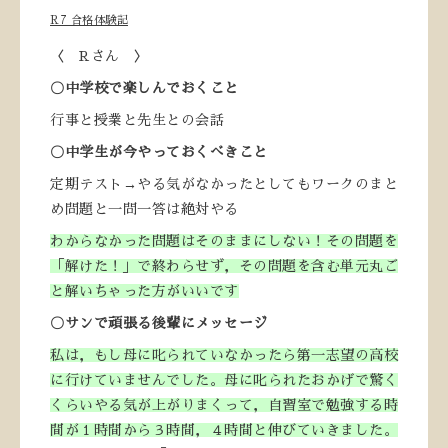
R7 合格体験記
〈 Rさん 〉
〇中学校で楽しんでおくこと
行事と授業と先生との会話
〇中学生が今やっておくべきこと
定期テスト→やる気がなかったとしてもワークのまと
め問題と一問一答は絶対やる
わからなかった問題はそのままにしない！その問題を
「解けた！」で終わらせず，その問題を含む単元丸ご
と解いちゃった方がいいです
〇サンで頑張る後輩にメッセージ
私は，もし母に叱られていなかったら第一志望の高校
に行けていませんでした。母に叱られたおかげで驚く
くらいやる気が上がりまくって，自習室で勉強する時
間が１時間から３時間，４時間と伸びていきました。