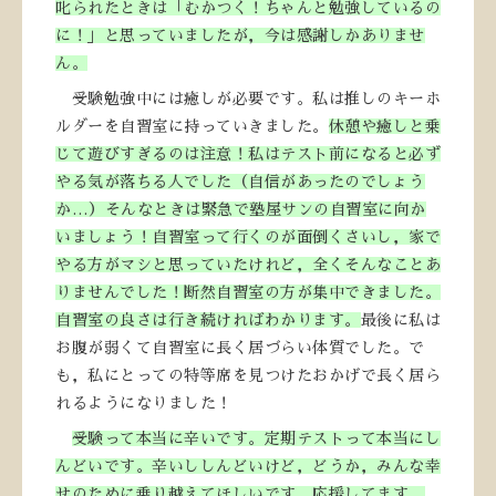
叱られたときは「むかつく！ちゃんと勉強しているの
に！」と思っていましたが，今は感謝しかありませ
ん。
受験勉強中には癒しが必要です。私は推しのキーホ
ルダーを自習室に持っていきました。
休憩や癒しと乗
じて遊びすぎるのは注意！私はテスト前になると必ず
やる気が落ちる人でした（自信があったのでしょう
か…）そんなときは緊急で塾屋サンの自習室に向か
いましょう！自習室って行くのが面倒くさいし，家で
やる方がマシと思っていたけれど，全くそんなことあ
りませんでした！断然自習室の方が集中できました。
自習室の良さは行き続ければわかります。
最後に私は
お腹が弱くて自習室に長く居づらい体質でした。で
も，私にとっての特等席を見つけたおかげで長く居ら
れるようになりました！
受験って本当に辛いです。定期テストって本当にし
んどいです。辛いししんどいけど，どうか，みんな幸
せのために乗り越えてほしいです。応援してます。