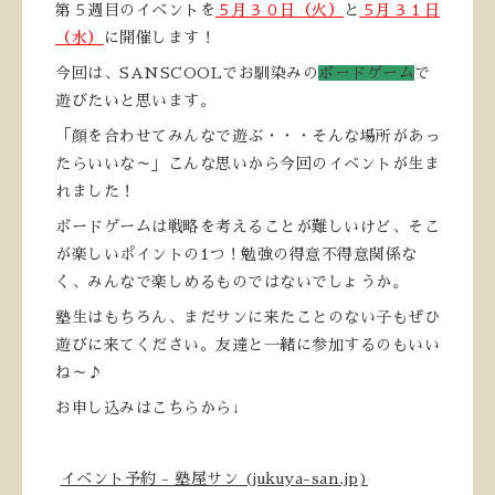
第５週目のイベントを
５月３０日（火）
と
５月３１日
（水）
に開催します！
今回は、SANSCOOLでお馴染みの
ボードゲーム
で
遊びたいと思います。
「顔を合わせてみんなで遊ぶ・・・そんな場所があっ
たらいいな～」こんな思いから今回のイベントが生ま
れました！
ボードゲームは戦略を考えることが難しいけど、そこ
が楽しいポイントの1つ！勉強の得意不得意関係な
く、みんなで楽しめるものではないでしょうか。
塾生はもちろん、まだサンに来たことのない子もぜひ
遊びに来てください。友達と一緒に参加するのもいい
ね～♪
お申し込みはこちらから↓
イベント予約 - 塾屋サン (jukuya-san.jp)